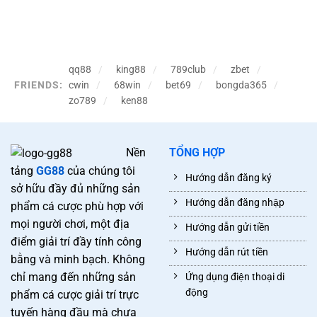
qq88
king88
789club
zbet
FRIENDS:
cwin
68win
bet69
bongda365
zo789
ken88
Nền
TỔNG HỢP
tảng
GG88
của chúng tôi
Hướng dẫn đăng ký
sở hữu đầy đủ những sản
Hướng dẫn đăng nhập
phẩm cá cược phù hợp với
mọi người chơi, một địa
Hướng dẫn gửi tiền
điểm giải trí đầy tính công
Hướng dẫn rút tiền
bằng và minh bạch. Không
chỉ mang đến những sản
Ứng dụng điện thoại di
động
phẩm cá cược giải trí trực
tuyến hàng đầu mà chưa