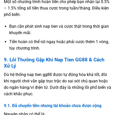
Một số chương trình hoàn tiền cho phép bạn nhận lại 0.5%
– 1.5% tổng số tiền thua cược trong tuần/tháng. Điều kiện
phổ biến:
Bạn cần phát sinh nap tien và cược thật trong thời gian
khuyến mãi.
Tiền hoàn có thể rút ngay hoặc phải cược thêm 1 vòng,
tùy chương trình.
9. Lỗi Thường Gặp Khi Nap Tien GG88 & Cách
Xử Lý
Dù hệ thống nap tien gg88 được tự động hóa khá tốt, đôi
khi người chơi vẫn gặp trục trặc do sai sót chủ quan hoặc
do ngân hàng/ví điện tử. Dưới đây là những lỗi phổ biến và
cách khắc phục.
9.1. Đã chuyển tiền nhưng tài khoản chưa được cộng
Nguyên nhân có thể là: