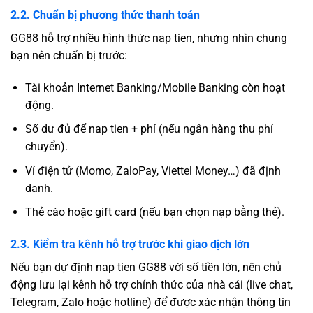
2.2. Chuẩn bị phương thức thanh toán
GG88 hỗ trợ nhiều hình thức nap tien, nhưng nhìn chung
bạn nên chuẩn bị trước:
Tài khoản Internet Banking/Mobile Banking còn hoạt
động.
Số dư đủ để nap tien + phí (nếu ngân hàng thu phí
chuyển).
Ví điện tử (Momo, ZaloPay, Viettel Money…) đã định
danh.
Thẻ cào hoặc gift card (nếu bạn chọn nạp bằng thẻ).
2.3. Kiểm tra kênh hỗ trợ trước khi giao dịch lớn
Nếu bạn dự định nap tien GG88 với số tiền lớn, nên chủ
động lưu lại kênh hỗ trợ chính thức của nhà cái (live chat,
Telegram, Zalo hoặc hotline) để được xác nhận thông tin