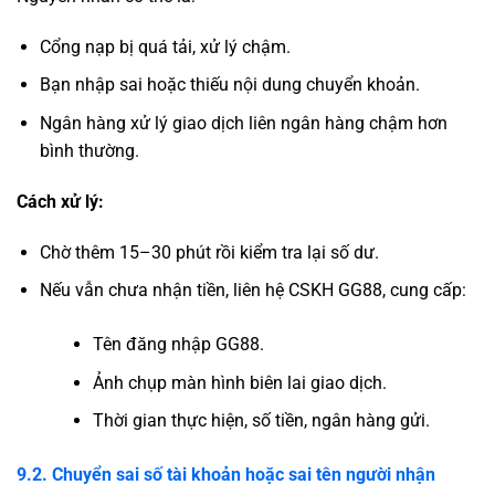
Cổng nạp bị quá tải, xử lý chậm.
Bạn nhập sai hoặc thiếu nội dung chuyển khoản.
Ngân hàng xử lý giao dịch liên ngân hàng chậm hơn
bình thường.
Cách xử lý:
Chờ thêm 15–30 phút rồi kiểm tra lại số dư.
Nếu vẫn chưa nhận tiền, liên hệ CSKH GG88, cung cấp:
Tên đăng nhập GG88.
Ảnh chụp màn hình biên lai giao dịch.
Thời gian thực hiện, số tiền, ngân hàng gửi.
9.2. Chuyển sai số tài khoản hoặc sai tên người nhận