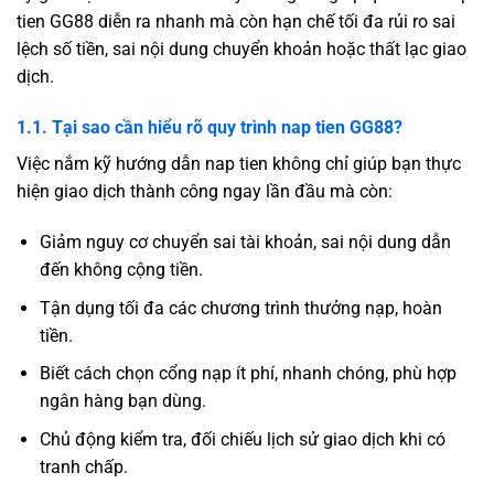
tien GG88 diễn ra nhanh mà còn hạn chế tối đa rủi ro sai
lệch số tiền, sai nội dung chuyển khoản hoặc thất lạc giao
dịch.
1.1. Tại sao cần hiểu rõ quy trình nap tien GG88?
Việc nắm kỹ hướng dẫn nap tien không chỉ giúp bạn thực
hiện giao dịch thành công ngay lần đầu mà còn:
Giảm nguy cơ chuyển sai tài khoản, sai nội dung dẫn
đến không cộng tiền.
Tận dụng tối đa các chương trình thưởng nạp, hoàn
tiền.
Biết cách chọn cổng nạp ít phí, nhanh chóng, phù hợp
ngân hàng bạn dùng.
Chủ động kiểm tra, đối chiếu lịch sử giao dịch khi có
tranh chấp.