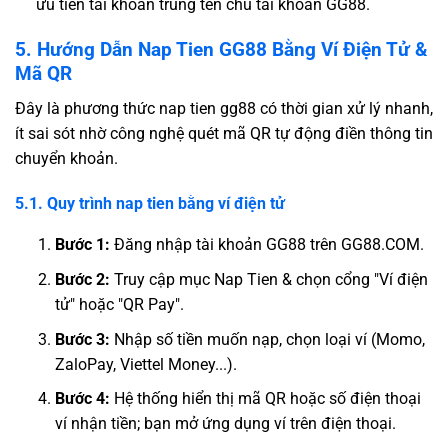
ưu tiên tài khoản trùng tên chủ tài khoản GG88.
5. Hướng Dẫn Nap Tien GG88 Bằng Ví Điện Tử &
Mã QR
Đây là phương thức nap tien gg88 có thời gian xử lý nhanh,
ít sai sót nhờ công nghệ quét mã QR tự động điền thông tin
chuyển khoản.
5.1. Quy trình nap tien bằng ví điện tử
Bước 1:
Đăng nhập tài khoản GG88 trên GG88.COM.
Bước 2:
Truy cập mục Nap Tien & chọn cổng "Ví điện
tử" hoặc "QR Pay".
Bước 3:
Nhập số tiền muốn nạp, chọn loại ví (Momo,
ZaloPay, Viettel Money...).
Bước 4:
Hệ thống hiển thị mã QR hoặc số điện thoại
ví nhận tiền; bạn mở ứng dụng ví trên điện thoại.