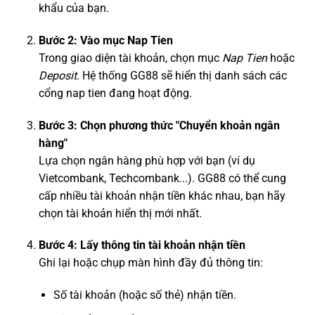
khẩu của bạn.
Bước 2: Vào mục Nap Tien
Trong giao diện tài khoản, chọn mục
Nap Tien
hoặc
Deposit
. Hệ thống GG88 sẽ hiển thị danh sách các
cổng nap tien đang hoạt động.
Bước 3: Chọn phương thức "Chuyển khoản ngân
hàng"
Lựa chọn ngân hàng phù hợp với bạn (ví dụ
Vietcombank, Techcombank...). GG88 có thể cung
cấp nhiều tài khoản nhận tiền khác nhau, bạn hãy
chọn tài khoản hiển thị mới nhất.
Bước 4: Lấy thông tin tài khoản nhận tiền
Ghi lại hoặc chụp màn hình đầy đủ thông tin:
Số tài khoản (hoặc số thẻ) nhận tiền.