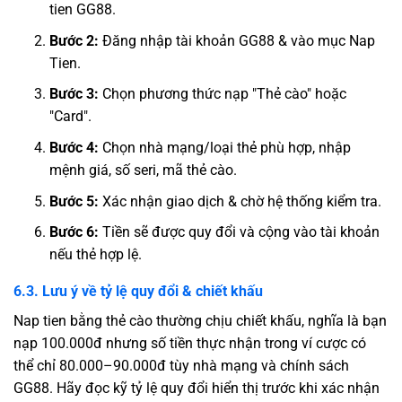
tien GG88.
Bước 2:
Đăng nhập tài khoản GG88 & vào mục Nap
Tien.
Bước 3:
Chọn phương thức nạp "Thẻ cào" hoặc
"Card".
Bước 4:
Chọn nhà mạng/loại thẻ phù hợp, nhập
mệnh giá, số seri, mã thẻ cào.
Bước 5:
Xác nhận giao dịch & chờ hệ thống kiểm tra.
Bước 6:
Tiền sẽ được quy đổi và cộng vào tài khoản
nếu thẻ hợp lệ.
6.3. Lưu ý về tỷ lệ quy đổi & chiết khấu
Nap tien bằng thẻ cào thường chịu chiết khấu, nghĩa là bạn
nạp 100.000đ nhưng số tiền thực nhận trong ví cược có
thể chỉ 80.000–90.000đ tùy nhà mạng và chính sách
GG88. Hãy đọc kỹ tỷ lệ quy đổi hiển thị trước khi xác nhận