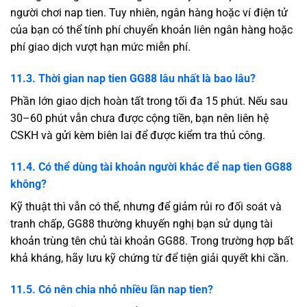
người chơi nap tien. Tuy nhiên, ngân hàng hoặc ví điện tử
của bạn có thể tính phí chuyển khoản liên ngân hàng hoặc
phí giao dịch vượt hạn mức miễn phí.
11.3. Thời gian nap tien GG88 lâu nhất là bao lâu?
Phần lớn giao dịch hoàn tất trong tối đa 15 phút. Nếu sau
30–60 phút vẫn chưa được cộng tiền, bạn nên liên hệ
CSKH và gửi kèm biên lai để được kiểm tra thủ công.
11.4. Có thể dùng tài khoản người khác để nap tien GG88
không?
Kỹ thuật thì vẫn có thể, nhưng để giảm rủi ro đối soát và
tranh chấp, GG88 thường khuyến nghị bạn sử dụng tài
khoản trùng tên chủ tài khoản GG88. Trong trường hợp bất
khả kháng, hãy lưu kỹ chứng từ để tiện giải quyết khi cần.
11.5. Có nên chia nhỏ nhiều lần nap tien?