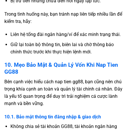
Bị trừ tiền nhưng chưa đến nơi ngay lập tức.
Trong tình huống này, bạn tránh nạp liên tiếp nhiều lần để
kiểm tra, hãy:
Liên hệ tổng đài ngân hàng/ví để xác minh trạng thái.
Giữ lại toàn bộ thông tin, biên lai và chờ thông báo
chính thức trước khi thực hiện lệnh mới.
10. Mẹo Bảo Mật & Quản Lý Vốn Khi Nap Tien
GG88
Bên cạnh việc hiểu cách nap tien gg88, bạn cũng nên chú
trọng khía cạnh an toàn và quản lý tài chính cá nhân. Đây
là yếu tố quan trọng để duy trì trải nghiệm cá cược lành
mạnh và bền vững.
10.1. Bảo mật thông tin đăng nhập & giao dịch
Không chia sẻ tài khoản GG88, tài khoản ngân hàng