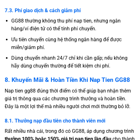
7.3. Phí giao dịch & cách giảm phí
GG88 thường không thu phí nap tien, nhưng ngân
hàng/ví điện tử có thể tính phí chuyển.
Ưu tiên chuyển cùng hệ thống ngân hàng để được
miễn/giảm phí.
Dùng chuyển nhanh 24/7 chỉ khi cần gấp; nếu không
hãy dùng chuyển thường để tiết kiệm chi phí.
8. Khuyến Mãi & Hoàn Tiền Khi Nap Tien GG88
Nap tien gg88 đúng thời điểm có thể giúp bạn nhận thêm
giá trị thông qua các chương trình thưởng và hoàn tiền.
Đây là một lợi thế mà nhiều người chơi mới thường bỏ lỡ.
8.1. Thưởng nạp đầu tiên cho thành viên mới
Rất nhiều nhà cái, trong đó có GG88, áp dụng chương trình
thưởng 100% hoặc 150% giá trị nap tien lần đầu
cho thành