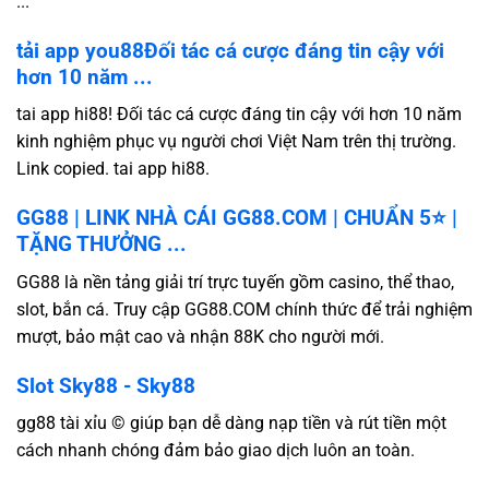
...
tải app you88Đối tác cá cược đáng tin cậy với
hơn 10 năm ...
tai app hi88! Đối tác cá cược đáng tin cậy với hơn 10 năm
kinh nghiệm phục vụ người chơi Việt Nam trên thị trường.
Link copied. tai app hi88.
GG88 | LINK NHÀ CÁI GG88.COM | CHUẨN 5⭐️ |
TẶNG THƯỞNG ...
GG88 là nền tảng giải trí trực tuyến gồm casino, thể thao,
slot, bắn cá. Truy cập GG88.COM chính thức để trải nghiệm
mượt, bảo mật cao và nhận 88K cho người mới.
Slot Sky88 - Sky88
gg88 tài xỉu © giúp bạn dễ dàng nạp tiền và rút tiền một
cách nhanh chóng đảm bảo giao dịch luôn an toàn.