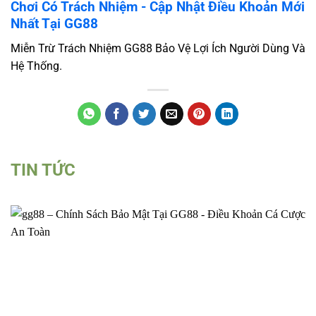
Chơi Có Trách Nhiệm - Cập Nhật Điều Khoản Mới
Nhất Tại GG88
Miễn Trừ Trách Nhiệm GG88 Bảo Vệ Lợi Ích Người Dùng Và
Hệ Thống.
TIN TỨC