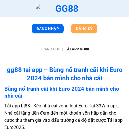
Chuyển
đến
nội
dung
ĐĂNG NHẬP
ĐĂNG KÝ
TRANG CHỦ
|
TẢI APP GG88
gg88 tai app – Bùng nổ tranh cãi khi Euro
2024 bán mình cho nhà cái
Bùng nổ tranh cãi khi Euro 2024 bán mình cho
nhà cái
Tải app bj88 - Kèo nhà cái vòng loại Euro Tai 33Win apk,
Nhà cái tặng tiền đem đến một khoản vốn hấp dẫn cho
cược thủ tham gia vào đấu trường cá độ đặt cược Tải app
Euro2025.