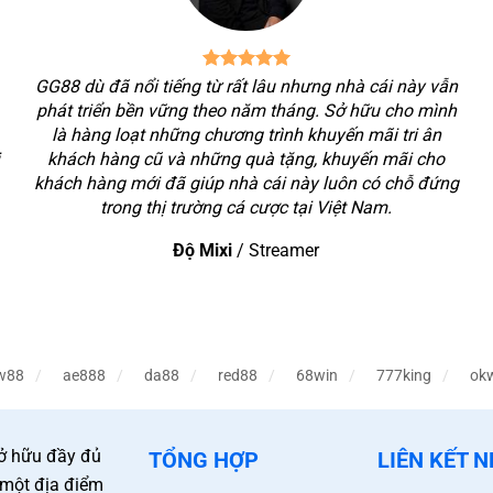
Trang chủ gg88 tổng quan giao diện
GG88 dù đã nổi tiếng từ rất lâu nhưng nhà cái này vẫn
phát triển bền vững theo năm tháng. Sở hữu cho mình
là hàng loạt những chương trình khuyến mãi tri ân
ơi cá cược?
i
khách hàng cũ và những quà tặng, khuyến mãi cho
khách hàng mới đã giúp nhà cái này luôn có chỗ đứng
 đến độ uy tín, tốc độ thanh toán, tính minh bạch và trải ng
trong thị trường cá cược tại Việt Nam.
in, trải nghiệm ổn định và hỗ trợ người dùng liên tục.
Độ Mixi
/
Streamer
GG88 đáp ứng như thế nào?
quốc tế, áp dụng chuẩn bảo mật và quản lý rủi ro cho hệ thống
n tiền nội địa, thời gian xử lý nhanh trong khung giờ làm việc.
w88
ae888
da88
red88
68win
777king
ok
o trực tuyến, slot, game bài, bắn cá, mini game.
ến, hỗ trợ qua chat và kênh mạng xã hội phổ biến.
ở hữu đầy đủ
TỔNG HỢP
LIÊN KẾT 
cho người mới, thành viên thân thiết và các sự kiện theo mùa.
 một địa điểm