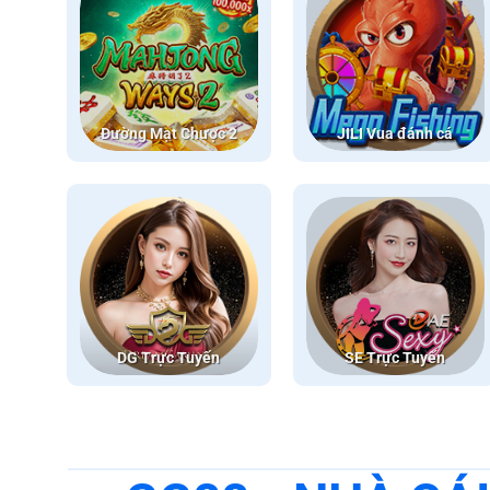
Đường Mạt Chược 2
JILI Vua đánh cá
DG Trực Tuyến
SE Trực Tuyến