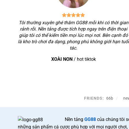
Tôi thường xuyên ghé thăm GG88 mỗi khi có thời gian
rảnh rỗi. Nền tảng được tích hợp ngay trên điện thoại
giúp tôi có thể kiếm tiền mọi lúc mọi nơi. Bên cạnh đó
Vì sao nên chọn gg88 làm sân ch
là kho trò chơi đa dạng, phong phú không giới hạn tuổ
tác.
Khi lựa chọn một nhà cái, người chơi thường quan tâm
một cổng giải trí dài hạn, chú trọng vào an toàn thông t
XOÀI NON
/
hot tiktok
Những ưu điểm nổi bật của gg88
Tiêu chí
Độ uy tín
Vận hành theo mô hình 
Tốc độ nạp rút
Hỗ trợ nhiều kênh chuyể
FRIENDS:
66b
ne
Đa dạng trò chơi
Cá cược thể thao, casin
Hỗ trợ khách hàng
Đội ngũ hỗ trợ trực tuy
Nền tảng
GG88
của chúng tôi s
Ưu đãi & khuyến mãi
Nhiều gói thưởng dành 
những sản phẩm cá cược phù hợp với mọi người chơi,