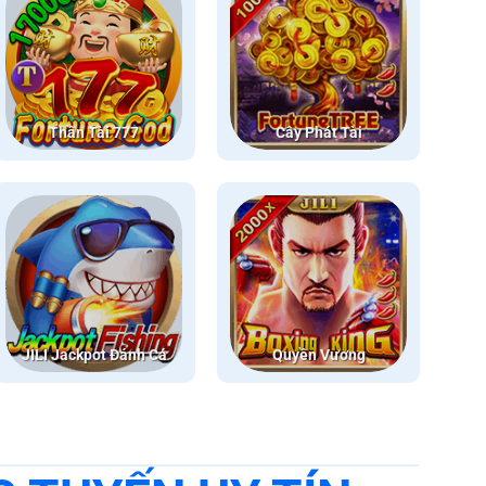
Thần Tài 777
Cây Phát Tài
JILI Jackpot Đánh Cá
Quyền Vương